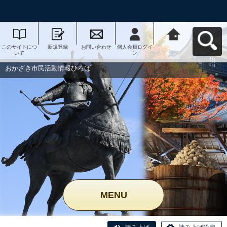
このサイトにつ
新規登録
お問い合わせ
個人会員ログイ
おかざき市民活
いて
ン
動情報ひろばへ
戻る
おかざき市民活動情報ひろば
MENU