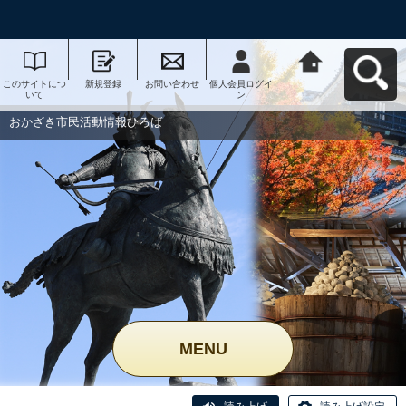
このサイトにつ
新規登録
お問い合わせ
個人会員ログイ
おかざき市民活
いて
ン
動情報ひろばへ
戻る
おかざき市民活動情報ひろば
MENU