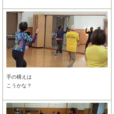
手
の
構
え
は
こ
う
か
な
？