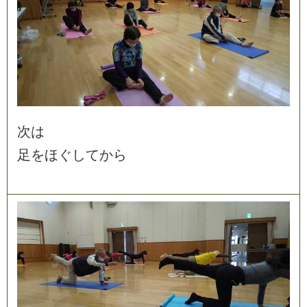
次
は
足
を
ほ
ぐ
し
て
か
ら