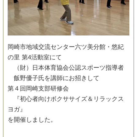
岡
崎
市
地
域
交
流
セ
ン
タ
ー
六
ツ
美
分
館
・
悠
紀
の
里
第
4
活
動
室
に
て
（
財
）
日
本
体
育
協
会
公
認
ス
ポ
ー
ツ
指
導
者
飯
野
優
子
氏
を
講
師
に
お
招
き
し
て
第
４
回
岡
崎
支
部
研
修
会
『
初
心
者
向
け
ボ
ク
サ
サ
イ
ズ
＆
リ
ラ
ッ
ク
ス
ヨ
ガ
』
を
開
催
し
ま
し
た
。