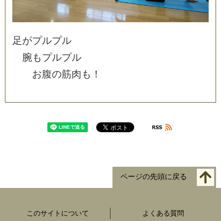
足
が
プ
ル
プ
ル
腕
も
プ
ル
プ
ル
お
腹
の
筋
肉
も
！
ページの先頭に戻る
このサイトについて
よくある質問