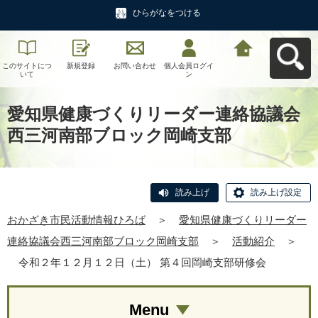
ひらがなをつける
このサイトにつ
新規登録
お問い合わせ
個人会員ログイ
おかざき市民活
いて
ン
動情報ひろばへ
戻る
愛知県健康づくりリーダー連絡協議会
西三河南部ブロック岡崎支部
読み上げ
読み上げ設定
おかざき市民活動情報ひろば
＞
愛知県健康づくりリーダー
連絡協議会西三河南部ブロック岡崎支部
＞
活動紹介
＞
令和２年１２月１２日（土） 第４回岡崎支部研修会
Menu