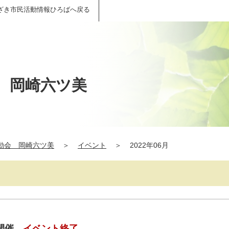
ざき市民活動情報ひろばへ戻る
 岡崎六ツ美
動会 岡崎六ツ美
＞
イベント
＞
2022年06月
開催
イベント終了