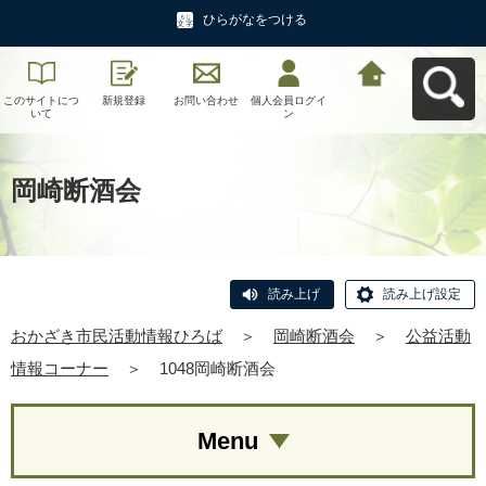
ひらがなをつける
このサイトにつ
新規登録
お問い合わせ
個人会員ログイ
おかざき市民活
いて
ン
動情報ひろばへ
戻る
岡崎断酒会
読み上げ
読み上げ設定
おかざき市民活動情報ひろば
＞
岡崎断酒会
＞
公益活動
情報コーナー
＞
1048岡崎断酒会
Menu