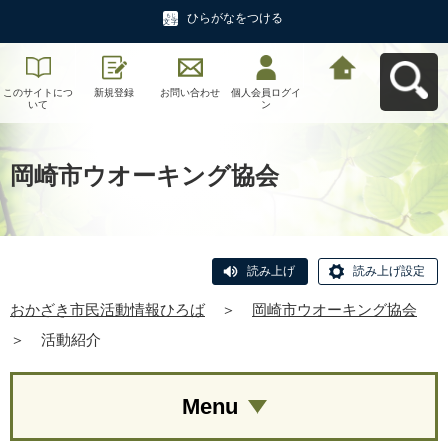
ひらがなをつける
このサイトにつ
新規登録
お問い合わせ
個人会員ログイ
おかざき市民活
いて
ン
動情報ひろばへ
戻る
岡崎市ウオーキング協会
読み上げ
読み上げ設定
おかざき市民活動情報ひろば
＞
岡崎市ウオーキング協会
＞
活動紹介
Menu