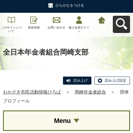
ひらがなをつける
このサイトにつ
新規登録
お問い合わせ
個人会員ログイ
おかざき市民活
いて
ン
動情報ひろばへ
戻る
全日本年金者組合岡崎支部
読み上げ
読み上げ設定
おかざき市民活動情報ひろば
＞
岡崎年金者組合
＞
団体
プロフィール
Menu