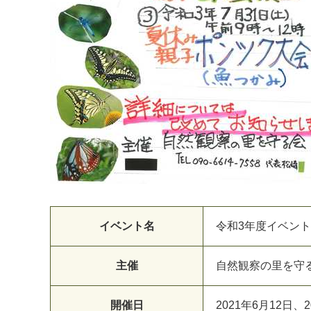
イベント名
令和3年度イベン
主催
自然観察の里を守
開催日
2
0
2
1
年
6
月
1
2
日
、
2