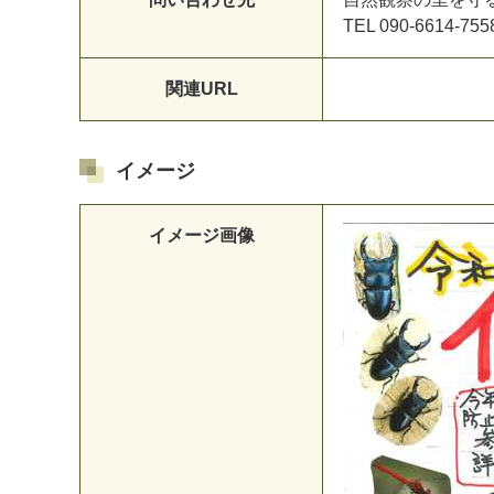
T
E
L
0
9
0
-
6
6
1
4
-
7
5
5
関連URL
イメージ
イメージ画像