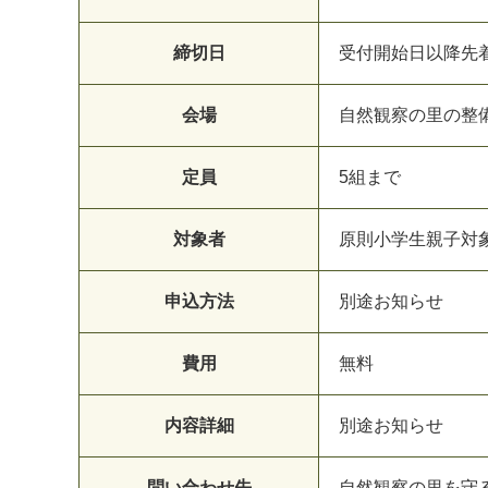
締切日
受
付
開
始
日
以
降
先
会場
自
然
観
察
の
里
の
整
定員
5
組
ま
で
対象者
原
則
小
学
生
親
子
対
申込方法
別
途
お
知
ら
せ
費用
無
料
内容詳細
別
途
お
知
ら
せ
問い合わせ先
自
然
観
察
の
里
を
守