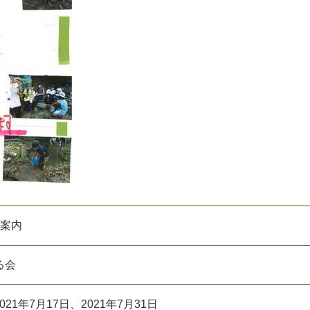
ト案内
る会
0
2
1
年
7
月
1
7
日
、
2
0
2
1
年
7
月
3
1
日