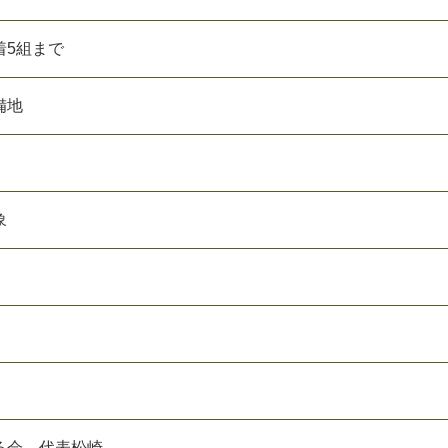
着
5
組
ま
で
備
地
象
る
会
代
表
松
崎