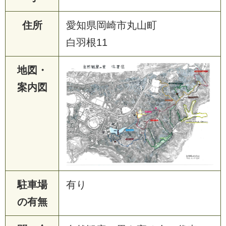
住所
愛知県岡崎市丸山町
白羽根11
地図・
案内図
駐車場
有り
の有無