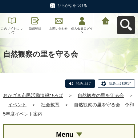
ひらがなをつける
このサイトにつ
新規登録
お問い合わせ
個人会員ログイ
おかざき市民活
いて
ン
動情報ひろばへ
戻る
自然観察の里を守る会
読み上げ
読み上げ設定
おかざき市民活動情報ひろば
＞
自然観察の里を守る会
＞
イベント
＞
社会教育
＞
自然観察の里を守る会 令和
5年度イベント案内
Menu