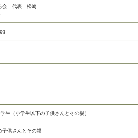
る会 代表 松崎
8
pg
、小学生（小学生以下の子供さんとその親）
の子供さんとその親