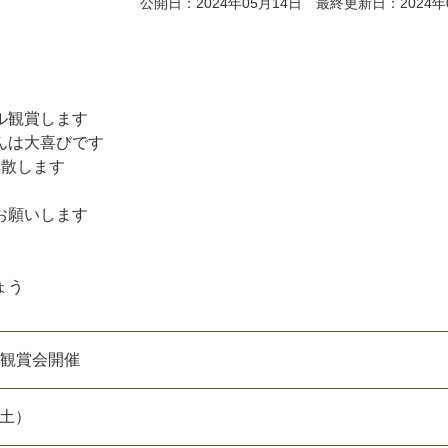
公開日：2024年05月14日 最終更新日：2024年
ル観賞します
んは大喜びです
解散します
お願いします
ょう
ル観賞会開催
（土）