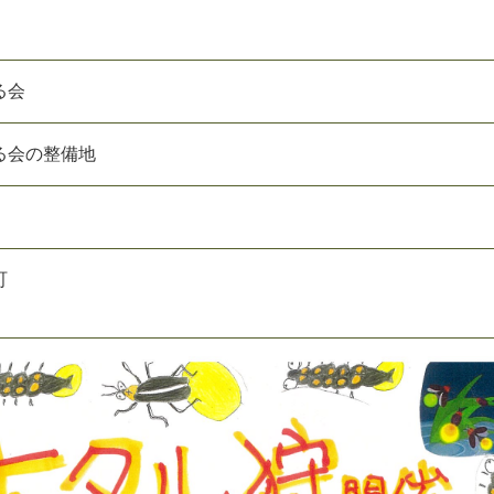
る会
る会の整備地
町