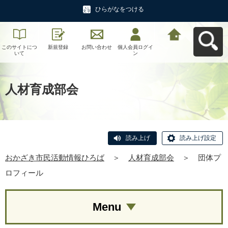
ひらがなをつける
このサイトにつ
新規登録
お問い合わせ
個人会員ログイ
おかざき市民活
いて
ン
動情報ひろばへ
戻る
人材育成部会
読み上げ
読み上げ設定
おかざき市民活動情報ひろば
＞
人材育成部会
＞
団体プ
ロフィール
Menu