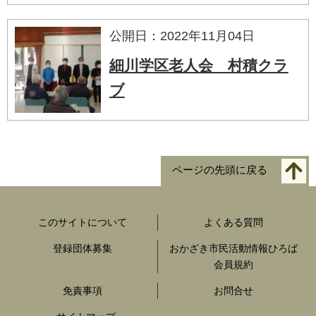
公開日：2022年11月04日
細川学区老人会 村積クラ
ブ
ページの先頭に戻る
このサイトについて
よくある質問
登録団体募集
おかざき市民活動情報ひろば
会員規約
免責事項
お問合せ