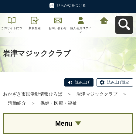
ひらがなをつける
このサイトにつ
新規登録
お問い合わせ
個人会員ログイ
おかざき市民活
いて
ン
動情報ひろばへ
戻る
岩津マジッククラブ
読み上げ
読み上げ設定
おかざき市民活動情報ひろば
＞
岩津マジッククラブ
＞
活動紹介
＞
保健・医療・福祉
Menu