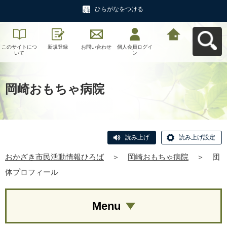
ひらがなをつける
このサイトにつ
新規登録
お問い合わせ
個人会員ログイ
おかざき市民活
いて
ン
動情報ひろばへ
戻る
岡崎おもちゃ病院
読み上げ
読み上げ設定
おかざき市民活動情報ひろば
＞
岡崎おもちゃ病院
＞
団
体プロフィール
Menu