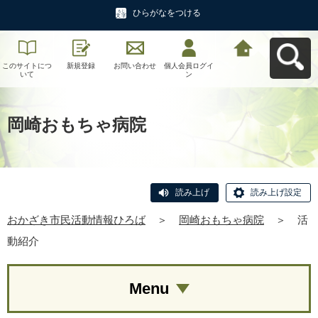
ひらがなをつける
このサイトにつ
新規登録
お問い合わせ
個人会員ログイ
おかざき市民活
いて
ン
動情報ひろばへ
戻る
岡崎おもちゃ病院
読み上げ
読み上げ設定
おかざき市民活動情報ひろば
＞
岡崎おもちゃ病院
＞
活
動紹介
Menu