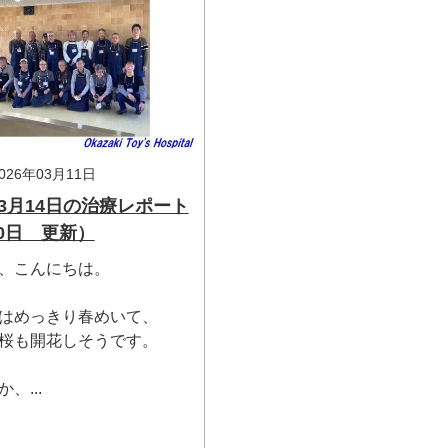
26年03月11日
年 3月14日の治療レポート
20日 更新）
、こんにちは。
はめっきり春めいて、
桜も開花しそうです。
、...