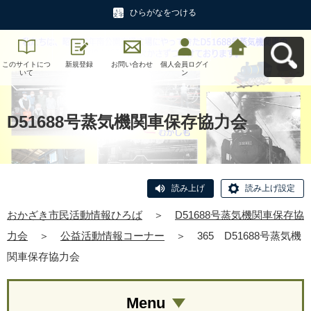
ひらがなをつける
このサイトにつ
新規登録
お問い合わせ
個人会員ログイ
おかざき市民活
いて
ン
動情報ひろばへ
戻る
D51688号蒸気機関車保存協力会
読み上げ
読み上げ設定
おかざき市民活動情報ひろば
＞
D51688号蒸気機関車保存協
力会
＞
公益活動情報コーナー
＞
365 D51688号蒸気機
関車保存協力会
Menu