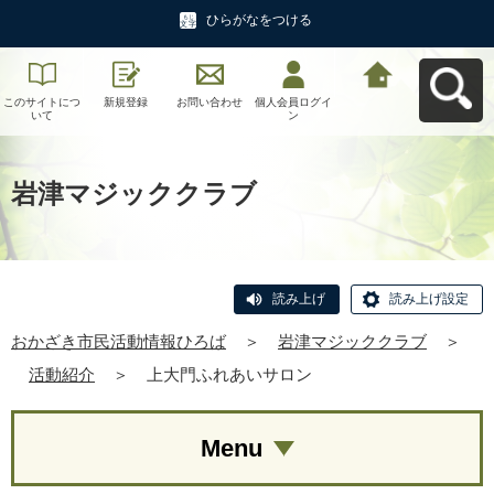
ひらがなをつける
このサイトにつ
新規登録
お問い合わせ
個人会員ログイ
おかざき市民活
いて
ン
動情報ひろばへ
戻る
岩津マジッククラブ
読み上げ
読み上げ設定
おかざき市民活動情報ひろば
＞
岩津マジッククラブ
＞
活動紹介
＞
上大門ふれあいサロン
Menu