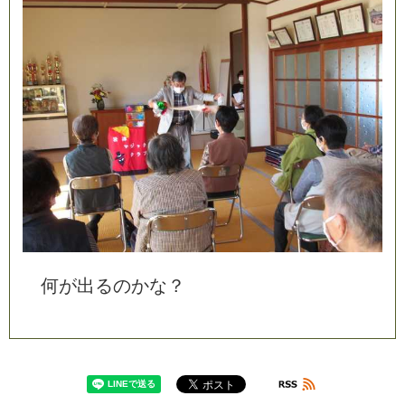
何
が
出
る
の
か
な
？