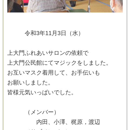
令
和
3
年
1
1
月
3
日
（
水
）
上
大
門
ふ
れ
あ
い
サ
ロ
ン
の
依
頼
で
上
大
門
公
民
館
に
て
マ
ジ
ッ
ク
を
し
ま
し
た
。
お
互
い
マ
ス
ク
着
用
し
て
、
お
手
伝
い
も
お
願
い
し
ま
し
た
。
皆
様
元
気
い
っ
ぱ
い
で
し
た
。
（
メ
ン
バ
ー
）
内
田
、
小
澤
、
梶
原
，
渡
辺