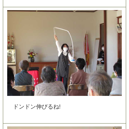
ド
ン
ド
ン
伸
び
る
ね
!