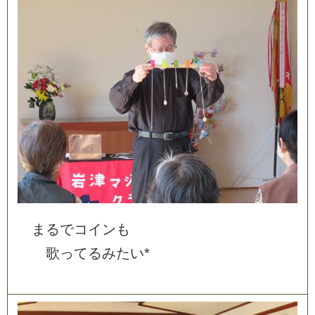
ま
る
で
コ
イ
ン
も
歌
っ
て
る
み
た
い
*