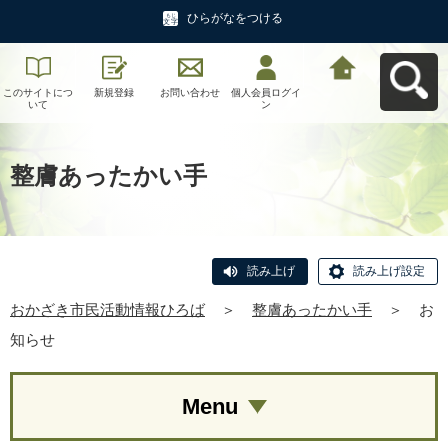
ひらがなをつける
このサイトにつ
新規登録
お問い合わせ
個人会員ログイ
おかざき市民活
いて
ン
動情報ひろばへ
戻る
整膚あったかい手
読み上げ
読み上げ設定
おかざき市民活動情報ひろば
＞
整膚あったかい手
＞
お
知らせ
Menu