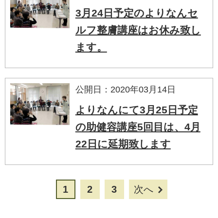
3月24日予定のよりなんセ
ルフ整膚講座はお休み致し
ます。
公開日：2020年03月14日
よりなんにて3月25日予定
の助健容講座5回目は、4月
22日に延期致します
1
2
3
次へ