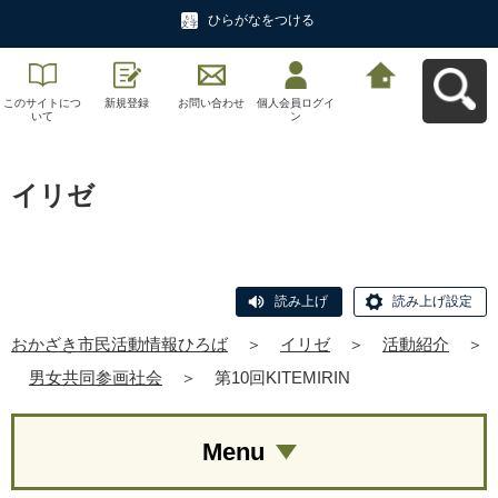
ひらがなをつける
このサイトにつ
新規登録
お問い合わせ
個人会員ログイ
おかざき市民活
いて
ン
動情報ひろばへ
戻る
イリゼ
読み上げ
読み上げ設定
おかざき市民活動情報ひろば
＞
イリゼ
＞
活動紹介
＞
男女共同参画社会
＞
第10回KITEMIRIN
Menu