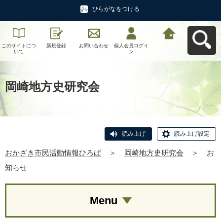
ひらがなをつける
このサイトにつ
新規登録
お問い合わせ
個人会員ログイ
おかざき市民活
いて
ン
動情報ひろばへ
戻る
岡崎地方史研究会
読み上げ
読み上げ設定
おかざき市民活動情報ひろば
＞
岡崎地方史研究会
＞
お
知らせ
Menu