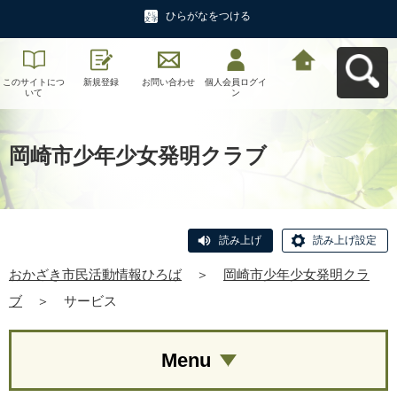
ひらがなをつける
このサイトにつ
新規登録
お問い合わせ
個人会員ログイ
おかざき市民活
いて
ン
動情報ひろばへ
戻る
岡崎市少年少女発明クラブ
読み上げ
読み上げ設定
おかざき市民活動情報ひろば
＞
岡崎市少年少女発明クラ
ブ
＞
サービス
Menu