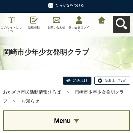
ひらがなをつける
このサイトにつ
新規登録
お問い合わせ
個人会員ログイ
おかざき市民活
いて
ン
動情報ひろばへ
戻る
岡崎市少年少女発明クラブ
読み上げ
読み上げ設定
おかざき市民活動情報ひろば
＞
岡崎市少年少女発明クラ
ブ
＞
お知らせ
Menu