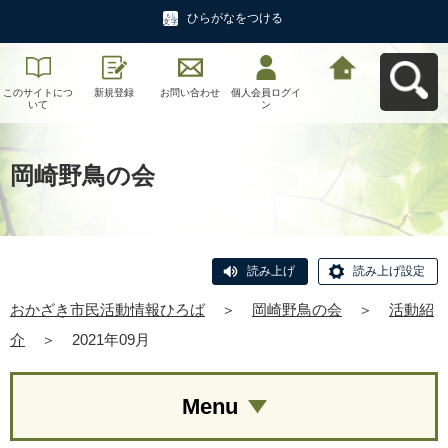
ひらがなをつける
このサイトにつ
新規登録
お問い合わせ
個人会員ログイ
おかざき市民活
いて
ン
動情報ひろばへ
戻る
岡崎野鳥の会
読み上げ
読み上げ設定
おかざき市民活動情報ひろば
＞
岡崎野鳥の会
＞
活動紹
介
＞
2021年09月
Menu