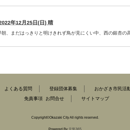
22年12月25日(日) 晴
朝、まだはっきりと明けきれず鳥が見にくい中、西の銀杏の
よくある質問
登録団体募集
おかざき市民活
免責事項
お問合せ
サイトマップ
Copyright
©
Okazaki City All rights reserved.
Powered By
元気365