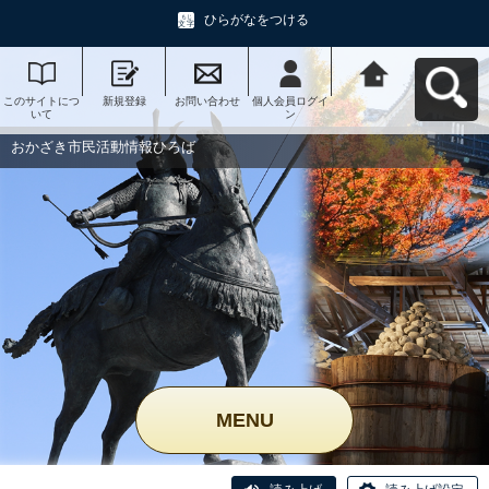
ひらがなをつける
このサイトにつ
新規登録
お問い合わせ
個人会員ログイ
おかざき市民活
いて
ン
動情報ひろばへ
戻る
おかざき市民活動情報ひろば
MENU