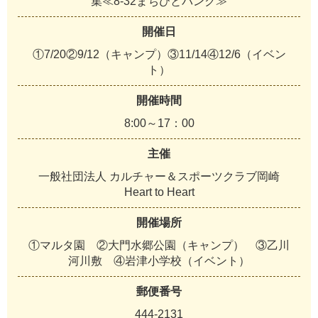
集≪8-32まちびとバンク≫
開催日
①7/20②9/12（キャンプ）③11/14④12/6（イベン
ト）
開催時間
8:00～17：00
主催
一般社団法人 カルチャー＆スポーツクラブ岡崎
Heart to Heart
開催場所
①マルタ園 ②大門水郷公園（キャンプ） ③乙川
河川敷 ④岩津小学校（イベント）
郵便番号
444-2131