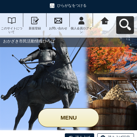
ひらがなをつける
このサイトにつ
新規登録
お問い合わせ
個人会員ログイ
おかざき市民活
いて
ン
動情報ひろばへ
戻る
おかざき市民活動情報ひろば
MENU