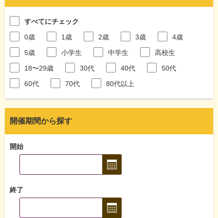
すべてにチェック
0歳
1歳
2歳
3歳
4歳
5歳
小学生
中学生
高校生
18〜29歳
30代
40代
50代
60代
70代
80代以上
開催期間から探す
開始
終了