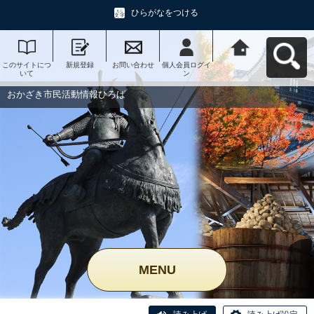
ひらがなをつける
このサイトにつ
新規登録
お問い合わせ
個人会員ログイ
おかざき市民活
いて
ン
動情報ひろばへ
戻る
おかざき市民活動情報ひろば
MENU