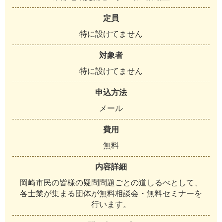
定員
特
に
設
け
て
ま
せ
ん
対象者
特
に
設
け
て
ま
せ
ん
申込方法
メ
ー
ル
費用
無
料
内容詳細
岡
崎
市
民
の
皆
様
の
疑
問
問
題
ご
と
の
道
し
る
べ
と
し
て
、
各
士
業
が
集
ま
る
団
体
が
無
料
相
談
会
・
無
料
セ
ミ
ナ
ー
を
行
い
ま
す
。