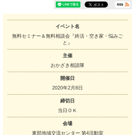
イベント名
無料セミナー＆無料相談会『終活・空き家・悩みご
と』
主催
おかざき相談隊
開催日
2
0
2
0
年
2
月
8
日
締切日
当
日
Ｏ
Ｋ
会場
東
部
地
域
交
流
セ
ン
タ
ー
第
4
活
動
室