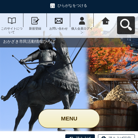
ひらがなをつける
このサイトにつ
新規登録
お問い合わせ
個人会員ログイ
おかざき市民活
いて
ン
動情報ひろばへ
戻る
おかざき市民活動情報ひろば
MENU