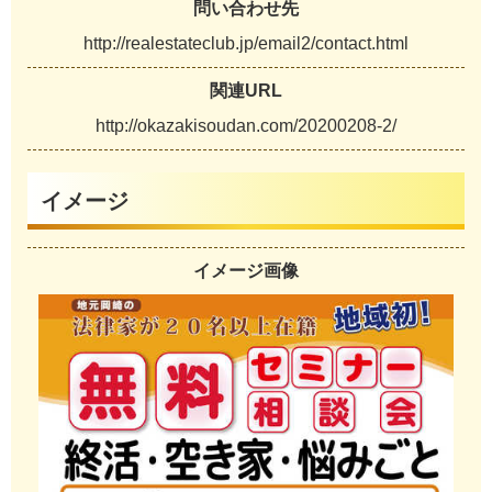
問い合わせ先
h
t
t
p
:
/
/
r
e
a
l
e
s
t
a
t
e
c
l
u
b
.
j
p
/
e
m
a
i
l
2
/
c
o
n
t
a
c
t
.
h
t
m
l
関連URL
h
t
t
p
:
/
/
o
k
a
z
a
k
i
s
o
u
d
a
n
.
c
o
m
/
2
0
2
0
0
2
0
8
-
2
/
イメージ
イメージ画像