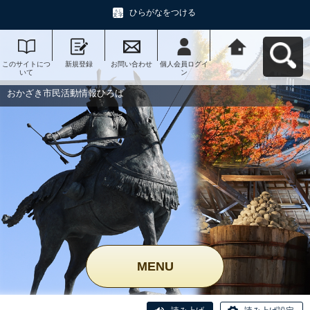
ひらがなをつける
このサイトにつ
新規登録
お問い合わせ
個人会員ログイ
おかざき市民活
いて
ン
動情報ひろばへ
戻る
おかざき市民活動情報ひろば
MENU