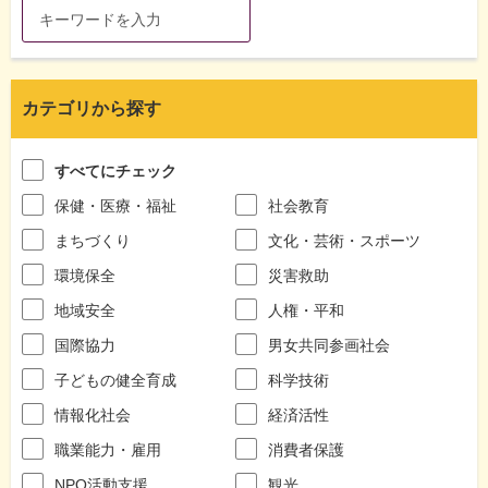
カテゴリから探す
すべてにチェック
保健・医療・福祉
社会教育
まちづくり
文化・芸術・スポーツ
環境保全
災害救助
地域安全
人権・平和
国際協力
男女共同参画社会
子どもの健全育成
科学技術
情報化社会
経済活性
職業能力・雇用
消費者保護
NPO活動支援
観光