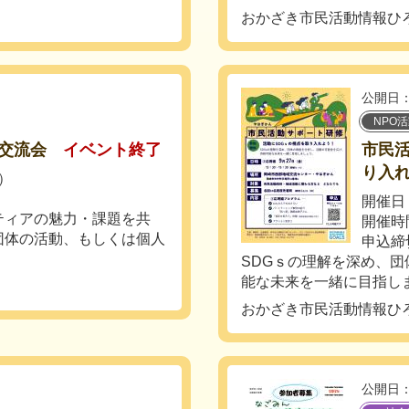
おかざき市民活動情報ひ
公開日：
NPO
交流会
イベント終了
市民
り入
水）
開催日：
ティアの魅力・課題を共
開催時間
団体の活動、もしくは個人
申込締
SDGｓの理解を深め、
能な未来を一緒に目指し
おかざき市民活動情報ひ
公開日：