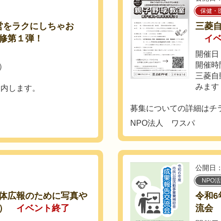
保健・
営をラクにしちゃお
三菱
修第１弾！
イ
開催日：
開催時間
土）
三菱自
みます
案内します。
募集についての詳細はチラ
NPO法人 ワスパ
公開日：
NPO
体広報のために写真や
令和
）
イベント終了
流会