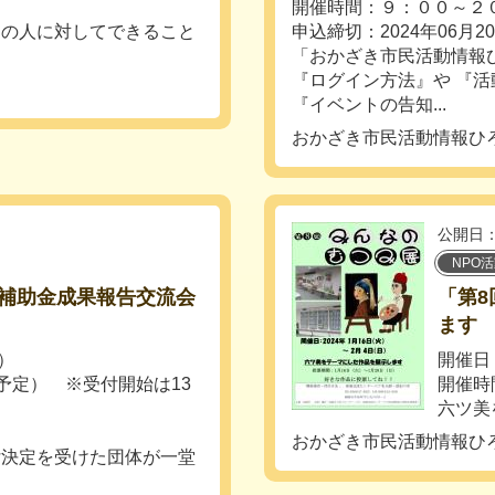
開催時間：９：００～２
りの人に対してできること
申込締切：2024年06月2
「おかざき市民活動情報ひ
『ログイン方法』や 『
『イベントの告知...
おかざき市民活動情報ひ
公開日：
NPO
補助金成果報告交流会
「第
ます
木）
開催日：
（予定） ※受付開始は13
開催時間
六ツ美
おかざき市民活動情報ひ
付決定を受けた団体が一堂