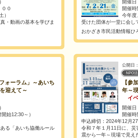
土）
開催日：
：００
開催時
（土）
今年度
写真・動画の基本を学びま
受けた団体が一堂に会して
おかざき市民活動情報ひ
公開日：
NPO
フォーラム」～あいち
【参
年を迎えて～
年～
イ
月）
開催日：
付開始12:30～）
開催時間
申込締切：2024年12月2
である「あいち協働ルール
令和７年１月11日に、
震から一年～現場で見えた課