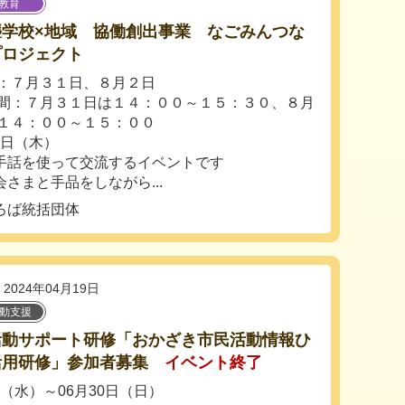
教育
聾学校×地域 協働創出事業 なごみんつな
プロジェクト
：７月３１日、８月２日
間：７月３１日は１４：００～１５：３０、８月
１４：００～１５：００
1日（木）
手話を使って交流するイベントです
さまと手品をしながら...
ろば統括団体
2024年04月19日
活動支援
活動サポート研修「おかざき市民活動情報ひ
活用研修」参加者募集
イベント終了
日（水）～06月30日（日）