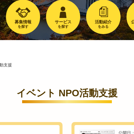
募集情報
サービス
活動紹介
を探す
を探す
をみる
活動支援
イベント NPO活動支援
公開日：