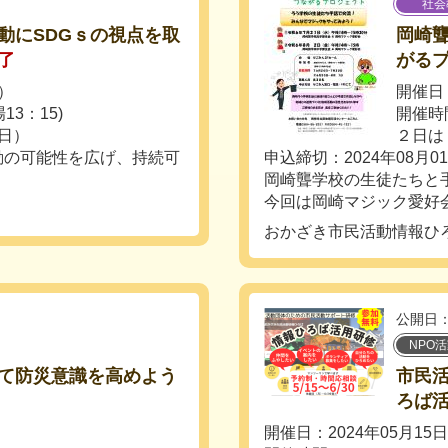
社会
動にSDGｓの視点を取
岡崎
了
がる
木）
開催日
13：15)
開催時
（日）
２日は
動の可能性を広げ、持続可
申込締切：2024年08月0
岡崎聾学校の生徒たちと
今回は岡崎マジック愛好会
おかざき市民活動情報ひ
公開日：
NPO
て防災意識を高めよう
市民
ろば
開催日：2024年05月15