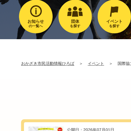
お知らせ
団体
イベント
の一覧へ
を探す
を探す
おかざき市民活動情報ひろば
＞
イベント
＞
国際協
公開日：2026年07月01日