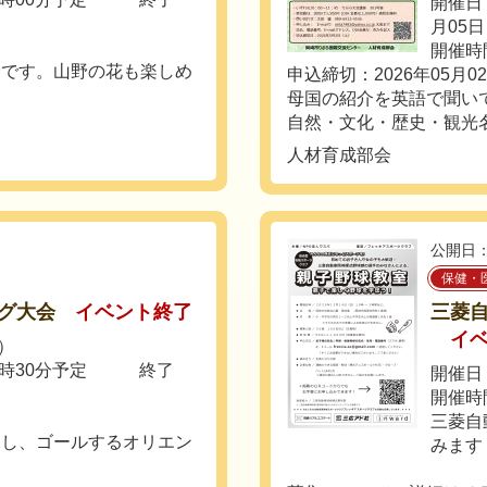
開催日：
月05
開催時間
会です。山野の花も楽しめ
申込締切：2026年05月0
母国の紹介を英語で聞い
自然・文化・歴史・観光名
人材育成部会
公開日：
保健・
グ大会
イベント終了
三菱
イ
日）
10時30分予定 終了
開催日：
開催時間
三菱自
探し、ゴールするオリエン
みます