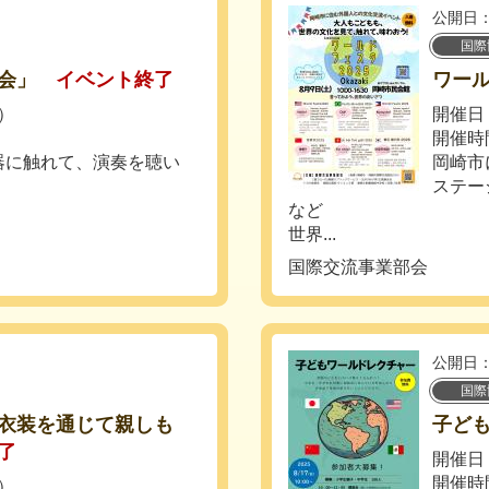
公開日：
国際
会」
イベント終了
ワール
日）
開催日：
開催時間：
器に触れて、演奏を聴い
岡崎市
ステー
など
世界...
国際交流事業部会
公開日：
国際
衣装を通じて親しも
子ども
了
開催日：
開催時間
日）