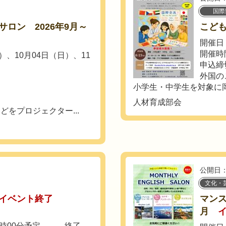
国際
ロン 2026年9月～
こども
開催日：
開催時間
）、10月04日（日）、11
申込締
外国の
小学生・中学生を対象に岡
人材育成部会
をプロジェクター...
公開日：
文化・
イベント終了
マンス
月
10時00分予定 終了