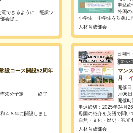
申込締
外国の
交流できるように、翻訳ツ
小学生・中学生を対象に岡
会提...
人材育成部会
公開日：
文化・
常設コース開設52周年
マンス
月
開催日：
10時30分予定 終了
月06
開催時間
申込締切：2025年04月2
昭和４８年に開設しまし
母国の紹介を英語で聞い
自然・文化・歴史・観光名
人材育成部会