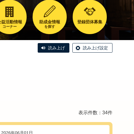
公益活動情報
助成金情報
登録団体募集
コーナー
を探す
読み上げ
読み上げ設定
表示件数：34件
2026年06月01日