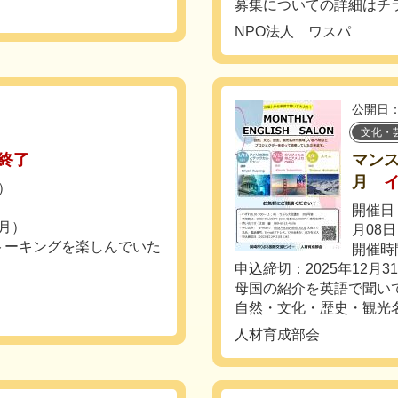
募集についての詳細はチラ
NPO法人 ワスパ
公開日：
文化・
終了
マンス
月
日）
開催日：
（月）
月08
トーキングを楽しんでいた
開催時間
申込締切：2025年12月3
母国の紹介を英語で聞い
自然・文化・歴史・観光名
人材育成部会