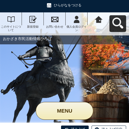
ひらがなをつける
このサイトにつ
新規登録
お問い合わせ
個人会員ログイ
おかざき市民活
いて
ン
動情報ひろばへ
戻る
おかざき市民活動情報ひろば
MENU