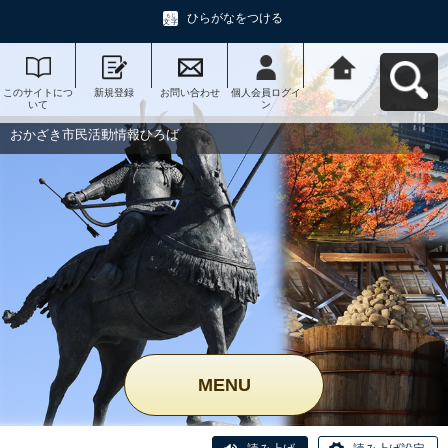
ひらがなをつける
このサイトにつ
新規登録
お問い合わせ
個人会員ログイ
おかざき市民活
いて
ン
動情報ひろばへ
戻る
おかざき市民活動情報ひろば
MENU