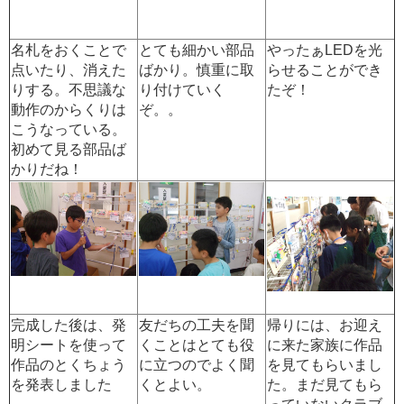
名札をおくことで
とても細かい部品
やったぁLEDを光
点いたり、消えた
ばかり。慎重に取
らせることができ
りする。不思議な
り付けていく
たぞ！
動作のからくりは
ぞ。。
こうなっている。
初めて見る部品ば
かりだね！
完成した後は、発
友だちの工夫を聞
帰りには、お迎え
明シートを使って
くことはとても役
に来た家族に作品
作品のとくちょう
に立つのでよく聞
を見てもらいまし
を発表しました
くとよい。
た。まだ見てもら