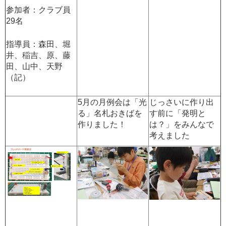
参加者：クラブ員
29名
指導員：森田、堀
井、稲吉、原、藤
田、山中、天野
（記）
5月の月例会は「光
じっさいに作り出
る」名札おきばを
す前に「発明と
作りました！
は？」をみんなで
考えました