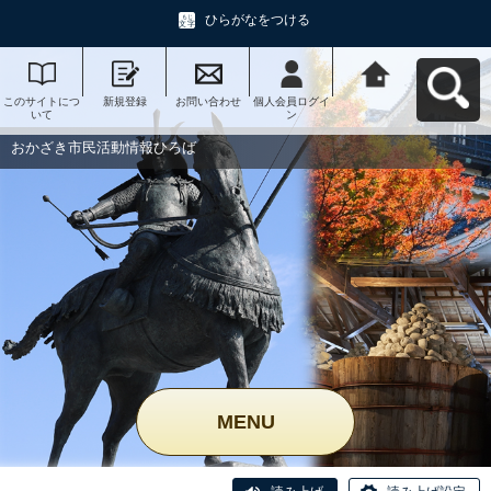
ひらがなをつける
このサイトにつ
新規登録
お問い合わせ
個人会員ログイ
おかざき市民活
いて
ン
動情報ひろばへ
戻る
おかざき市民活動情報ひろば
MENU