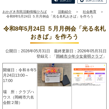
読み上げ
読み上げ設定
おかざき市民活動情報ひろば
＞
活動紹介
＞
社会教育
＞
令和8年5月24日 ５月月例会「光る名札おきば」を作ろう
令和8年5月24日 ５月月例会「光る名札
おきば」を作ろう
公開日：2026年05月31日 最終更新日：2026年05月31日
登録元：「
岡崎市少年少女発明クラブ
」
開催日：令和８年5
月24日13:00～
17:00
場 所：クラブハ
ウス（岡崎市六名
会館２階）