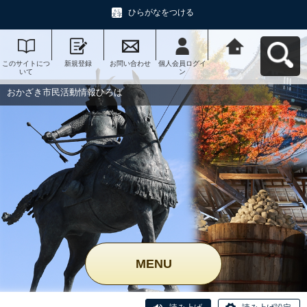
ひらがなをつける
このサイトにつ
新規登録
お問い合わせ
個人会員ログイ
おかざき市民活
いて
ン
動情報ひろばへ
戻る
おかざき市民活動情報ひろば
MENU