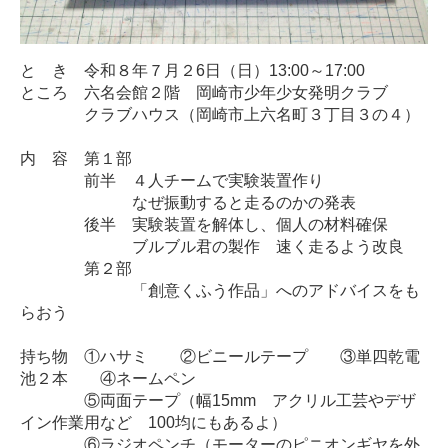
と き 令和８年７月２6日（日）13:00～17:00
ところ 六名会館２階 岡崎市少年少女発明クラブ
クラブハウス（岡崎市上六名町３丁目３の４）
内 容 第１部
前半 ４人チームで実験装置作り
なぜ振動すると走るのかの発表
後半 実験装置を解体し、個人の材料確保
ブルブル君の製作 速く走るよう改良
第２部
「創意くふう作品」へのアドバイスをも
らおう
持ち物 ①ハサミ ②ビニールテープ ③単四乾電
池２本 ④ネームペン
⑤両面テープ（幅15mm アクリル工芸やデザ
イン作業用など 100均にもあるよ）
⑥ラジオペンチ（モーターのピニオンギヤを外