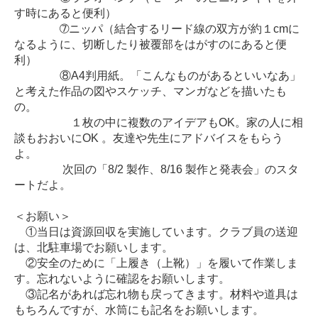
す時にあると便利）
➆ニッパ（結合するリード線の双方が約１cmに
なるように、切断したり被覆部をはがすのにあると便
利）
⑧A4判用紙。「こんなものがあるといいなあ」
と考えた作品の図やスケッチ、マンガなどを描いたも
の。
１枚の中に複数のアイデアもOK。家の人に相
談もおおいにOK 。友達や先生にアドバイスをもらう
よ。
次回の「8/2 製作、8/16 製作と発表会」のスタ
ートだよ。
＜お願い＞
①当日は資源回収を実施しています。クラブ員の送迎
は、北駐車場でお願いします。
②安全のために「上履き（上靴）」を履いて作業しま
す。忘れないように確認をお願いします。
③記名があれば忘れ物も戻ってきます。材料や道具は
もちろんですが、水筒にも記名をお願いします。