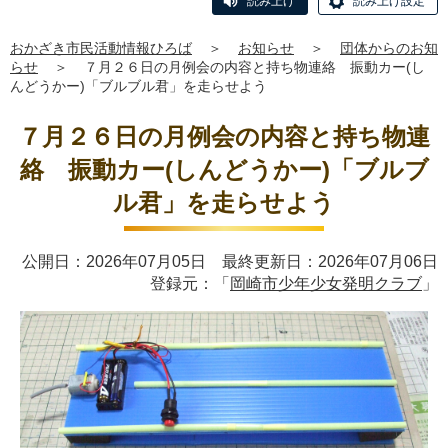
読み上げ
読み上げ設定
おかざき市民活動情報ひろば
＞
お知らせ
＞
団体からのお知
らせ
＞
７月２６日の月例会の内容と持ち物連絡 振動カー(し
んどうかー)「ブルブル君」を走らせよう
７月２６日の月例会の内容と持ち物連
絡 振動カー(しんどうかー)「ブルブ
ル君」を走らせよう
公開日：2026年07月05日 最終更新日：2026年07月06日
登録元：「
岡崎市少年少女発明クラブ
」