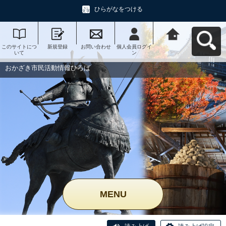
ひらがなをつける
このサイトにつ
新規登録
お問い合わせ
個人会員ログイ
おかざき市民活
いて
ン
動情報ひろばへ
戻る
おかざき市民活動情報ひろば
MENU