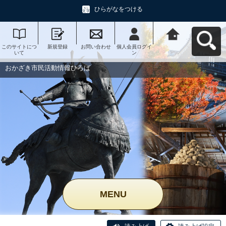
ひらがなをつける
このサイトにつ
新規登録
お問い合わせ
個人会員ログイ
おかざき市民活
いて
ン
動情報ひろばへ
戻る
おかざき市民活動情報ひろば
MENU