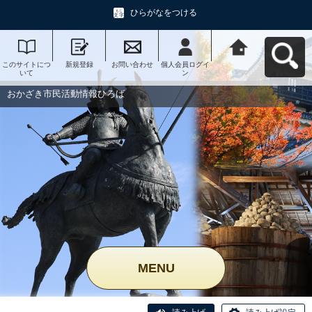
ひらがなをつける
このサイトにつ
新規登録
お問い合わせ
個人会員ログイ
おかざき市民活
いて
ン
動情報ひろばへ
戻る
おかざき市民活動情報ひろば
MENU