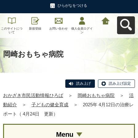
ひらがなをつける
このサイトにつ
新規登録
お問い合わせ
個人会員ログイ
おかざき市民活
いて
ン
動情報ひろばへ
戻る
岡崎おもちゃ病院
読み上げ
読み上げ設定
おかざき市民活動情報ひろば
＞
岡崎おもちゃ病院
＞
活
動紹介
＞
子どもの健全育成
＞
2025年 4月12日の治療レ
ポート（ 4月24日 更新）
Menu